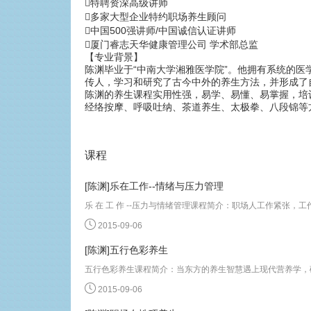
特聘资深高级讲师
多家大型企业特约职场养生顾问
中国500强讲师/中国诚信认证讲师
厦门睿志天华健康管理公司 学术部总监
【专业背景】
陈渊毕业于“中南大学湘雅医学院”。他拥有系统的
传人，学习和研究了古今中外的养生方法，并形成了
陈渊的养生课程实用性强，易学、易懂、易掌握，培
经络按摩、呼吸吐纳、茶道养生、太极拳、八段锦等
课程
[陈渊]乐在工作--情绪与压力管理
2015-09-06
[陈渊]五行色彩养生
2015-09-06