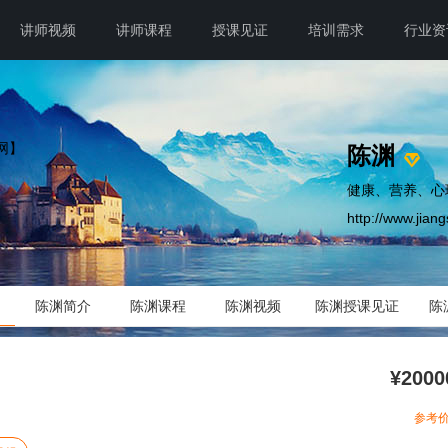
讲师视频
讲师课程
授课见证
培训需求
行业资
陈渊
健康、营养、心
http://www.jian
陈渊简介
陈渊课程
陈渊视频
陈渊授课见证
陈
¥2000
参考