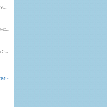
职场女性巧养生 课程背景： 现代职场女性的作用越来越重要，她们一方面要照顾家庭，一方面要奔波在事业中。“上得了厅堂，下得了厨房，写得了代码，查得出异常，杀得了木马，翻得了围墙，开得起好车，买得起新房，斗得过二奶，打得过流氓”成了职场女性的写照。 因为压力、三餐不规律，长期面对电脑等等原因，导致女性出现皮肤问题，内分泌失调，贫血，精力不足等现状，严重影响职业女性的健康，对公司的成长也造成一定隐患。
八段锦养生课程简介：长沙出土的马王堆文物中，就有八段锦的记载了，经历了历朝历代的修改，以最完美的8个动作呈现给世人。因为动作流畅、连绵不绝好像绸缎一样优美，因此称之为“八段锦”。这堂课除了手把手教会大家“八段锦”外，还会精讲其中每个动作蕴含的意义，每个动作锻炼的穴位，锻炼的脏腑，如同一场中医文化的小总结。课程对象：所有追求健康的人士标准课时： 3小时课程大纲：一 八段锦练习的24字口诀 柔和缓慢、
十二时辰与十二经络养生课程大纲：一 什么是经络？1 经2 络3 经络的作用二 十二时辰与十二正经之间的关系1 子时--胆经当令 1) 拍拍胆经提振气血 2) 缓解眼角皱纹的神奇穴位2 丑时--肝经当令 1) 养肝之法 2) 疏肝理气之穴位3 寅时--肺经当令 1)养肺之法 2)提振气息之穴4 卯时--大肠经当令5 辰时--胃经当令 1)拍拍胃经能美容6 巳时--脾经当令7 午时--心经当令 1)养
更多>>