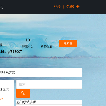
登录
|
免费注册
讯
10
0
送鲜花
理
鲜花排名
鲜花数量
gshi.org/518007
渊联系方式
0
元/天
价格
热门领域讲师