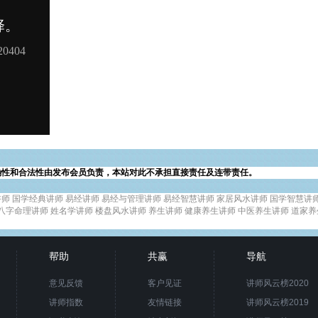
确性和合法性由发布会员负责，本站对此不承担直接责任及连带责任。
讲师
国学经典讲师
易经讲师
易经与管理讲师
易经智慧讲师
家居风水讲师
国学智慧讲
八字命理讲师
姓名学讲师
楼盘风水讲师
养生讲师
健康养生讲师
中医养生讲师
道家养
帮助
共赢
导航
意见反馈
客户见证
讲师风云榜2020
讲师指数
友情链接
讲师风云榜2019