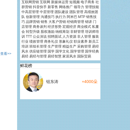
互联网营销
互联网
新媒体运营
短视频
电子商务
社
群营销
抖音快手
新零售
网络推广
领导力
管理技能
中高层管理
中层管理
团队建设
团队管理
高绩效团
队
创新管理
沟通技巧
执行力
阿米巴
MTP
销售技
巧
品牌营销
销售
大客户营销
经销商管理
销讲
门
店管理
商务谈判
经济形势
宏观经济
商业模式
私董
会
转型升级
股权激励
纳税筹划
非财管理
培训师培
训
TTT
公众演说
招聘面试
人力资源
非人管理
服装
行业
绩效管理
商务礼仪
形象礼仪
职业素养
新员工
培训
班组长管理
生产管理
精益生产
采购管理
易经
风水
供应链管理
国学
国学文化
国学管理
国学经典
查看>>
易经
易经与管理
易经智慧
家居风水
国际贸易
鲜花榜
钮东涛
+4000朵