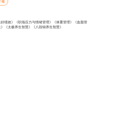
子规
造好绩效》《职场压力与情绪管理》《体重管理》《血脂管
生》《太极养生智慧》《八段锦养生智慧》