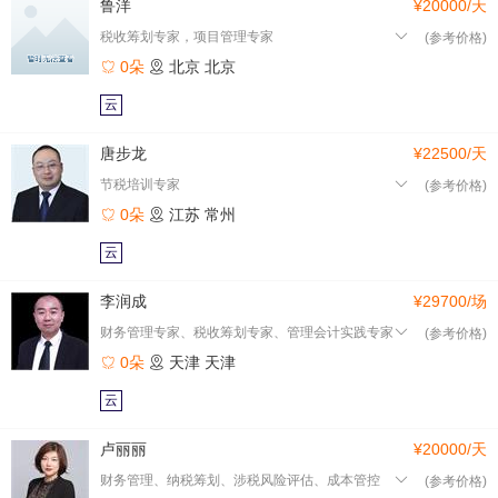
鲁洋
¥20000/天
税收筹划专家，项目管理专家
(参考价格)
0朵
北京
北京
云
唐步龙
¥22500/天
节税培训专家
(参考价格)
0朵
江苏
常州
云
李润成
¥29700/场
财务管理专家、税收筹划专家、管理会计实践专家
(参考价格)
0朵
天津
天津
云
卢丽丽
¥20000/天
财务管理、纳税筹划、涉税风险评估、成本管控
(参考价格)