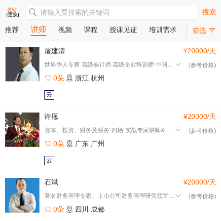
总站
搜索
[更换]
讲师
推荐
视频
课程
授课见证
培训需求
筛选
屠建清
¥20000/天
世界华人专家 高级会计师 高级企业培训师 中国品牌讲师
(参考价格)
0朵
浙江
杭州
云
许愿
¥20000/天
资本、投资、财务及税务“四栖”实战专家讲师&咨询师
(参考价格)
0朵
广东
广州
云
石斌
¥20000/天
著名财务管理专家、上市公司财务管理研究领军人物
(参考价格)
0朵
四川
成都