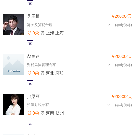
云
吴玉根
¥20000/天
海关及贸易合规
(参考价格)
0朵
上海
上海
云
郝曼钧
¥20000/天
财税风险管理专家
(参考价格)
0朵
河北
廊坊
云
邢梁雁
¥20000/天
资深财税专家
(参考价格)
0朵
河南
郑州
云